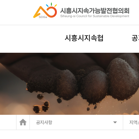
시흥시지속협
공
공지사항
지역