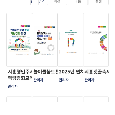
/
2
이전
다음
설정
시흥형민주시민교육강사
놀이돌봄토론회 자료집
2025년 연차보고서
시흥갯골축제 
역량강화교육교재
관리자
관리자
관리자
관리자